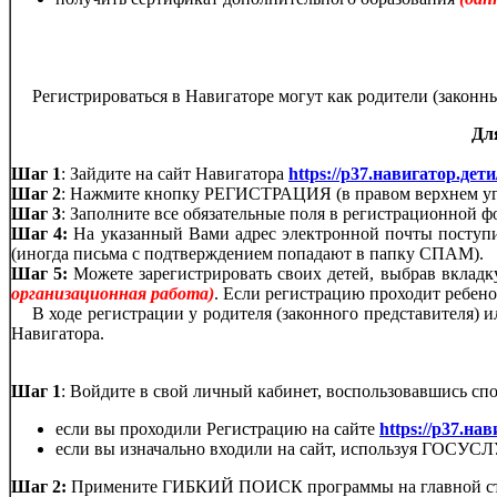
получить сертификат дополнительного образования
(дан
Регистрироваться в Навигаторе могут как родители (законны
Дл
Шаг 1
: Зайдите на сайт Навигатора
https://р37.навигатор.дети
Шаг 2
: Нажмите кнопку РЕГИСТРАЦИЯ (в правом верхнем уг
Шаг 3
: Заполните все обязательные поля в регистрационн
Шаг 4:
На указанный Вами адрес электронной почты поступит
(иногда письма с подтверждением попадают в папку СПАМ).
Шаг 5:
Можете зарегистрировать своих детей, выбрав вкладк
организационная работа)
. Если регистрацию проходит ребенок
В ходе регистрации у родителя (законного представителя) и
Навигатора.
Шаг 1
: Войдите в свой личный кабинет, воспользовавшись сп
если вы проходили Регистрацию на сайте
https://р37.на
если вы изначально входили на сайт, используя ГОСУ