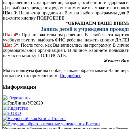
Шаг 2:
Примените ГИБКИЙ ПОИСК программы на главной стран
направленность; направление; возраст; особенности здоровья и 
Для выбора учреждения рядом с домом же вы можете воспользо
Шаг 3
: Навигатор предложит Вам на выбор программы для В
нажмите кнопку ПОДРОБНЕЕ.
*
ОБРАЩАЕМ ВАШЕ ВНИМ
Запись детей в учреждения прово
Шаг 4
*
:
При положительном решении. В левой части карточ
учебную группу; выбрать ФИО ребенка; нажать кнопку ДА
Шаг 5
*
:
После того, как Вы записались на программу. В лично
образовательной организацией. В личном кабинете пользова
нажав на кнопку ПОДПИСАТЬ.
Желаем Вам 
Мы используем файлы cookie, а также обрабатываем Ваши пер
согласие с их применением.
Подробнее
.
Информация