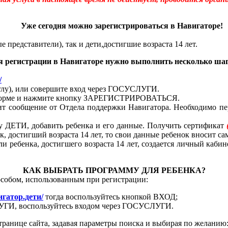
ная услуга в настоящее время не действует, проводится орга
Уже сегодня можно зарегистрироваться в Навигаторе!
е представители), так и дети,
достигшие возраста 14 лет.
я регистрации в Навигаторе нужно выполнить несколько шаг
/
лу), или совершите вход через ГОСУСЛУГИ.
ой форме и нажмите кнопку ЗАРЕГИСТРИРОВАТЬСЯ.
 сообщение от Отдела поддержки Навигатора. Необходимо пере
у ДЕТИ, добавить ребенка и его данные. Получить сертификат
, достигший возраста 14 лет, то свои данные ребенок вносит са
ли ребенка, достигшего возраста 14 лет, создается личный каби
КАК ВЫБРАТЬ ПРОГРАММУ ДЛЯ РЕБЕНКА?
особом, использованным при регистрации:
вигатор.дети/
тогда воспользуйтесь кнопкой ВХОД;
СЛУГИ, воспользуйтесь входом через ГОСУСЛУГИ.